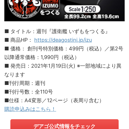
■ タイトル：週刊『護衛艦 いずもをつくる』
■ 商品HP：
https://deagostini.jp/izu
■ 価格： 創刊号特別価格：499円（税込）／第2号
以降通常価格：1,990円（税込）
■ 発売日：2021年1月19日(火) ※一部地域により異
なります
■刊行周期：週刊
■刊行号数：全110号
■仕様：A4変形／12ページ（表周り含む）
購読申込みはこちら！
デアゴ公式情報をチェック