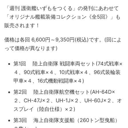
「週刊 護衛艦いずもをつくる」の発刊にあわせて
「オリジナル艦載装備コレクション《全5回》」も
販売されます！
価格は各回 6,600円～9,350円(税込)です。(回によ
って価格が異なります)
第1回 陸上自衛隊 戦闘車両セット(74式戦車×
４、90式戦車×４、10式戦車×４、96式装輪装
甲車×４、16式機動戦闘車×４)
第2回 陸上自衛隊航空機セット(AH-64D×
２、CH-47J×２、UH-1J×２、UH-60J×２、オ
スプレイ（陸自仕様）×２)
第3回 海上自衛隊支援船（260トン型曳船）