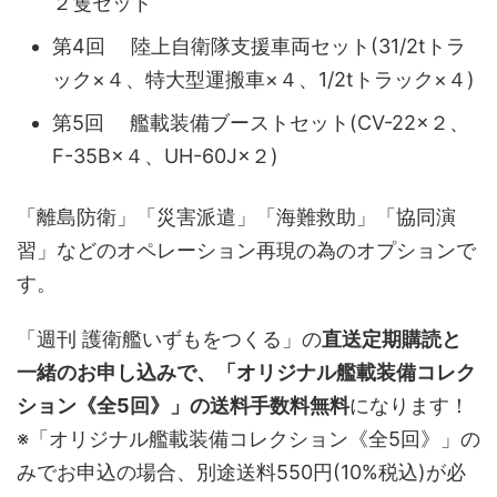
２隻セット
第4回 陸上自衛隊支援車両セット(31/2tトラ
ック×４、特大型運搬車×４、1/2tトラック×４)
第5回 艦載装備ブーストセット(CV-22×２、
F-35B×４、UH-60J×２)
「離島防衛」「災害派遣」「海難救助」「協同演
習」などのオペレーション再現の為のオプションで
す。
「週刊 護衛艦いずもをつくる」の
直送定期購読と
一緒のお申し込みで、「オリジナル艦載装備コレク
ション《全5回》」の送料手数料無料
になります！
※「オリジナル艦載装備コレクション《全5回》」の
みでお申込の場合、別途送料550円(10%税込)が必