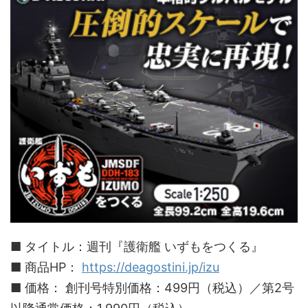
■ タイトル：週刊『護衛艦 いずもをつくる』
■ 商品HP：
https://deagostini.jp/izu
■ 価格： 創刊号特別価格：499円（税込）／第2号