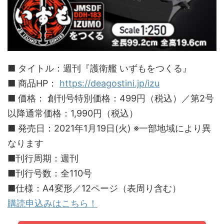
■ タイトル：週刊『護衛艦 いずもをつくる』
■ 商品HP：
https://deagostini.jp/izu
■ 価格： 創刊号特別価格：499円（税込）／第2号
以降通常価格：1,990円（税込）
■ 発売日：2021年1月19日(火) ※一部地域により異
なります
■刊行周期：週刊
■刊行号数：全110号
■仕様：A4変形／12ページ（表周り含む）
購読申込みはこちら！