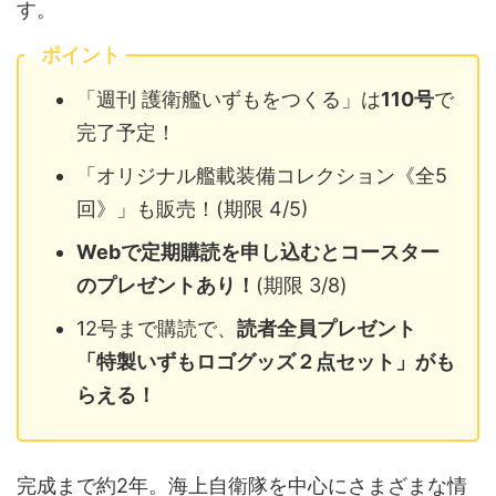
す。
ポイント
「週刊 護衛艦いずもをつくる」は
110号
で
完了予定！
「オリジナル艦載装備コレクション《全5
回》」も販売！(期限 4/5)
Webで定期購読を申し込むとコースター
のプレゼントあり！
(期限 3/8)
12号まで購読で、
読者全員プレゼント
「特製いずもロゴグッズ２点セット」がも
らえる！
完成まで約2年。海上自衛隊を中心にさまざまな情