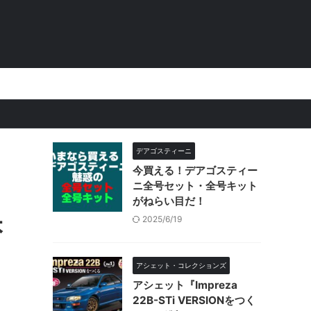
。
デアゴスティーニ
今買える！デアゴスティー
ニ全号セット・全号キット
がねらい目だ！
本
2025/6/19
！
アシェット・コレクションズ
アシェット『Impreza
22B-STi VERSIONをつく