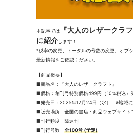
『大人のレザークラフ
本記事では
に紹介
します！
*税率の変更、トータルの号数の変更、オプ
最新情報をご確認ください。
【商品概要】
■商品名：『大人のレザークラフト』
■価格：創刊号特別価格499円（10％税込）第
■発売日：2025年12月24日（水） ※地
■販売場所：全国の書店・商品ウェブサイト
■刊行頻度：隔週刊
■刊行号数：
全100号 (予定)