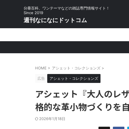
分冊百科、ワンテーマなどの雑誌専門情報サイト！
Since 2019
週刊なになにドットコム
HOME
>
アシェット・コレクションズ
>
広告
アシェット・コレクションズ
アシェット『大人のレ
格的な革小物づくりを
2026年1月18日