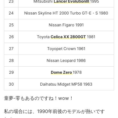
23
Mitsubishi
Lancer EvolutionⅢ
1995
24
Nissan Skyline HT 2000 Turbo GT-E・S 1980
25
Nissan Figaro 1991
26
Toyota
Celica XX 2800GT
1981
27
Toyopet Crown 1961
28
Nissan Leopard 1986
29
Dome Zero
1978
30
Daihatsu Midget MP58 1963
童夢-零もあるのですね！wow！
私の場合には、1990年前後のモデルが熱いです