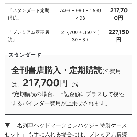
217,70
「スタンダード定期
7499 + 990 + 1,599
購読」
0円
× 98
227,150
「プレミアム定期購
217,700 + 350 × (
読」
円
30 - 3 )
スタンダード
全刊書店購入・定期購読
(の費用
217,700
円
は、
です！
*定期購読の場合、上記金額にプラスして後述
するバインダー費用が上乗せされます。
▼ 「名列車ヘッドマークピンバッジ＋特製ケース
セット」 も手に入れる場合には、プレミアム購読