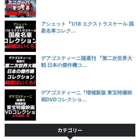
アシェット『1/18 エクストラスケール 国
産名車コレク...
デアゴスティーニ隔週刊 『第二次世界大
戦 日本の傑作機コ...
デアゴスティーニ『増補新版 東宝特撮映
画DVDコレクショ...
カテゴリー