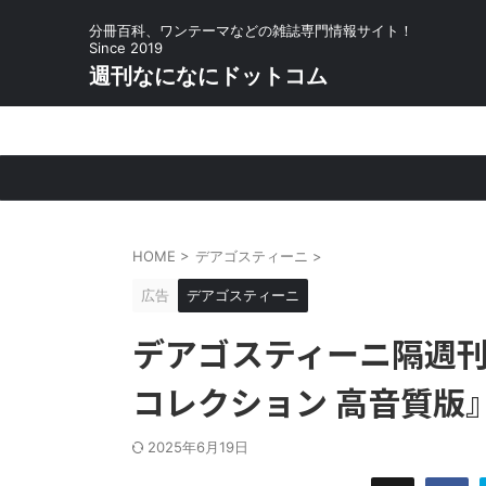
分冊百科、ワンテーマなどの雑誌専門情報サイト！
Since 2019
週刊なになにドットコム
HOME
>
デアゴスティーニ
>
広告
デアゴスティーニ
デアゴスティーニ隔週
コレクション 高音質版
2025年6月19日