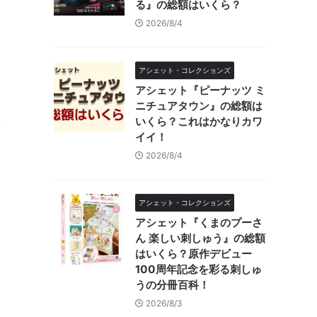
る』の総額はいくら？
2026/8/4
アシェット・コレクションズ
アシェット『ピーナッツ ミ
レ
ニチュアタウン』の総額は
いくら？これはかなりカワ
音
イイ！
2026/8/4
アシェット・コレクションズ
アシェット『くまのプーさ
ん 楽しい刺しゅう』の総額
はいくら？原作デビュー
100周年記念を彩る刺しゅ
うの分冊百科！
2026/8/3