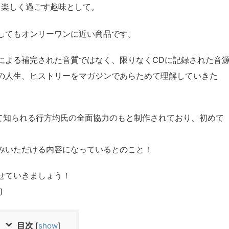
を楽しく過ごす趣味として。
してもオンリーワンに近い商品です。
による補完された音質ではなく、限りなくCDに記録された音
の人生、ヒストリーをマガジンであらためて理解していきた
して知られる行方均氏の全面協力のもと制作されており、初めて
みいただける内容になっているとのこと！
せていきましょう！
)
目次
[
show
]