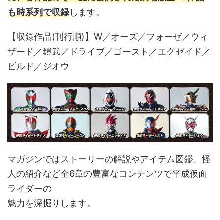
も時系列で収録
します。
【収録作品(刊行順)】W／オーズ／フォーゼ／ウィ
ザード／鎧武／ドライブ／ゴースト／エグゼイド／
ビルド／ジオウ
マガジンではストーリーの解説やアイテム図鑑、怪
人の紹介など全6章の豊富なコンテンツで平成仮面
ライダーの
魅力を深掘りします。