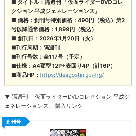
■ タイトル：隔週刊 「仮面ライダーDVDコレ
クション 平成ジェネレーションズ」
■
価格：創刊号特別価格：490円（税込）第2
号以降通常価格：1,899円（税込）
■
創刊日：2026年1月20日（火）
■刊行周期：隔週刊
■
刊行号数：全117号（予定）
■
仕様：A4変型 12P+表回り4P（計16P）
■
商品HP：
https://deagostini.jp/krg/
▼ 隔週刊 『仮面ライダーDVDコレクション 平成ジ
ェネレーションズ』 購入リンク
創刊号