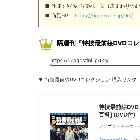
■ 仕様：A4変形/10ページ（表まわり含
■ 商品HP ：
https://deagostini.jp/tks/
隔週刊『特捜最前線DVDコ
https://deagostini.jp/tks/
▼ 特捜最前線DVDコレクション 購入リンク
特捜最前線DVD
百科] (DVD付)
デアゴスティーニ・