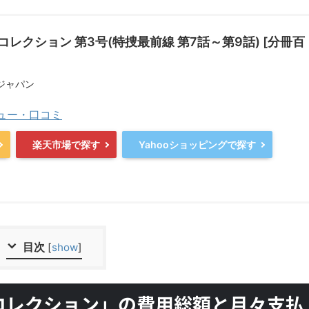
コレクション 第3号(特捜最前線 第7話～第9話) [分冊百
ジャパン
ビュー・口コミ
楽天市場で探す
Yahooショッピングで探す
目次
[
show
]
Dコレクション」の費用総額と月々支払