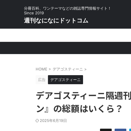
分冊百科、ワンテーマなどの雑誌専門情報サイト！
Since 2019
週刊なになにドットコム
HOME
>
デアゴスティーニ
>
広告
デアゴスティーニ
デアゴスティーニ隔週刊
ン』の総額はいくら？
2025年6月19日