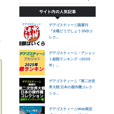
サイト内の人気記事
デアゴスティーニ隔週刊
『水曜どうでしょう DVDコ
レク...
で
デアゴスティーニ・アシェッ
ト総額ランキング（2025
年）...
デアゴスティーニ『第二次世
界大戦 日本の傑作機コレク
ショ...
デアゴスティーニWeb限定