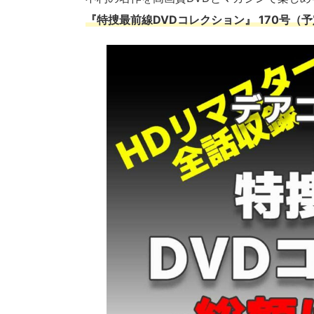
『特捜最前線DVDコレクション』 170号（