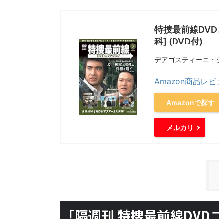
特捜最前線DVD
科] (DVD付)
デアゴスティーニ・
Amazon商品レ
Amazonで探す
メルカリ
「隔週刊 特捜最前線DV