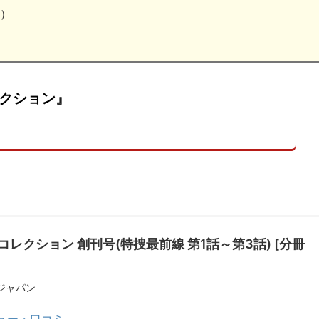
む）
レクション』
コレクション 創刊号(特捜最前線 第1話～第3話) [分冊
ジャパン