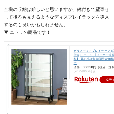
全機の収納は難しいと思いますが、鏡付きで壁寄せ
して後ろも見えるようなディスプレイラックを導入
するのも良いかもしれません。
▼ ニトリの商品です！
ガラスディスプレイラック (
付き) ニトリ 【メーカー直
料】 夏の感謝祭期間限定価格：
で
価格：36,390円（税込、送
(2025/8/27時点)
楽天