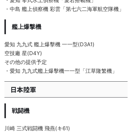
・愛知 零式水上偵察機「愛宕搭載機」
・中島 艦上偵察機 彩雲「第七六二海軍航空隊機」
艦上爆撃機
愛知 九九式 艦上爆擊機 一一型(D3A1)
空技廠 星(D4Y)
その他の提供予定
・愛知 九九式艦上爆擊機一一型「江草隆繁機」
日本陸軍
戦闘機
川崎 三式戦闘機 飛燕(キ61)