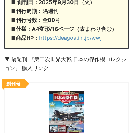
■
創刊日：2025年9月30日（火）
■刊行周期：隔週刊
■
刊行号数：全80
号
■
仕様：A4変形/16ページ（表まわり含む）
■
商品HP：
https://deagostini.jp/wwj
▼ 隔週刊 『第二次世界大戦 日本の傑作機コレクシ
ョン』 購入リンク
創刊号