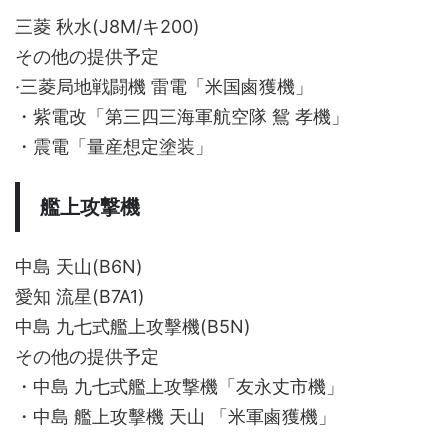
三菱 秋水(J8M/キ200)
その他の提供予定
·三菱局地戦闘機 雷電「米国鹵獲機」
・紫電改「第三四三海軍航空隊 鴛 孝機」
・震電「量産想定塗装」
艦上攻撃機
中島 天山(B6N)
愛知 流星(B7A1)
中島 九七式艦上攻擊機(B5N)
その他の提供予定
・中島 九七式艦上攻撃機「友永丈市機」
・中島 艦上攻擊機 天山 「米軍鹵獲機」