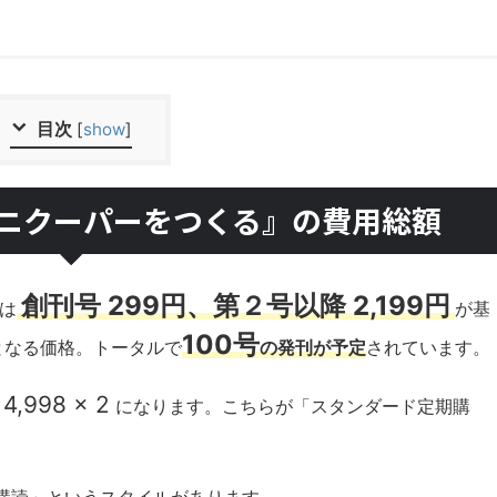
目次
[
show
]
ミニクーパーをつくる』の費用総額
創刊号 299円、第２号以降 2,199円
は
が基
100号
円となる価格。トータルで
の発刊が予定
されています。
 4,998 × 2
になります。こちらが「スタンダード定期購