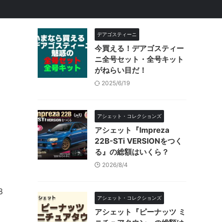
デアゴスティーニ
今買える！デアゴスティー
ニ全号セット・全号キット
がねらい目だ！
2025/6/19
アシェット・コレクションズ
アシェット『Impreza
22B-STi VERSIONをつく
る』の総額はいくら？
2026/8/4
8
アシェット・コレクションズ
アシェット『ピーナッツ ミ