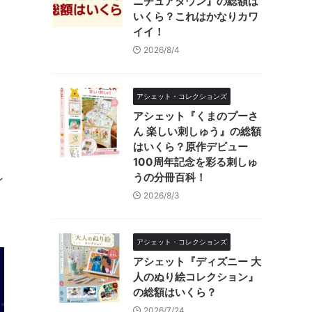
ニチュアタウン』の総額は
いくら？これはかなりカワ
イイ！
2026/8/4
アシェット・コレクションズ
アシェット『くまのプーさ
ん 楽しい刺しゅう』の総額
はいくら？原作デビュー
100周年記念を彩る刺しゅ
うの分冊百科！
ン
2026/8/3
アシェット・コレクションズ
アシェット『ディズニー 大
人のぬり絵コレクション』
の総額はいくら？
2026/7/24