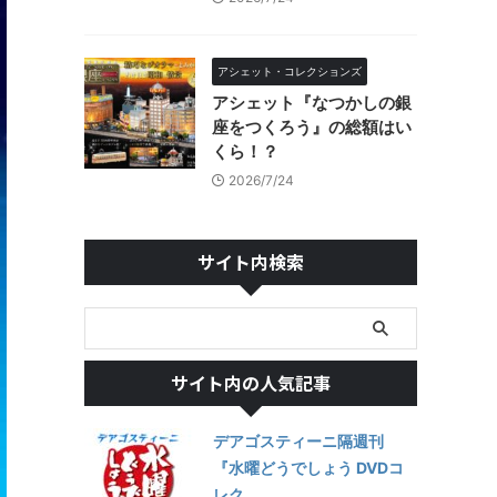
アシェット・コレクションズ
アシェット『なつかしの銀
座をつくろう』の総額はい
くら！？
2026/7/24
サイト内検索
サイト内の人気記事
デアゴスティーニ隔週刊
『水曜どうでしょう DVDコ
レク...