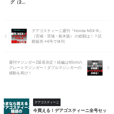
グ（2...
デアゴスティーニ週刊『Honda NSX-R』
（宮城・茨城・栃木版） の総額は！？試
験販売→6号で休刊
週刊マジンガーZ延長決定！続編は90cmの
グレートマジンガー！ダブルマジンガーの
感動を再び！
デアゴスティーニ
今買える！デアゴスティーニ全号セッ