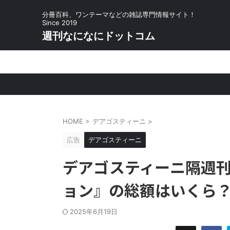
分冊百科、ワンテーマなどの雑誌専門情報サイト！
Since 2019
週刊なになにドットコム
HOME
>
デアゴスティーニ
>
広告
デアゴスティーニ
デアゴスティーニ隔週刊『
ョン』の総額はいくら
2025年6月19日