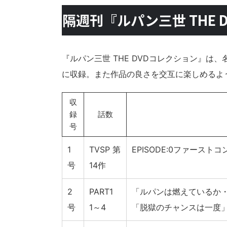
隔週刊『ルパン三世 THE
『ルパン三世 THE DVDコレクション』は、
に収録。また作品の良さを交互に楽しめるよう
収
録
話数
号
1
TVSP 第
EPISODE:0ファースト
号
14作
2
PART1
「ルパンは燃えているか・
号
1～4
「脱獄のチャンスは一度