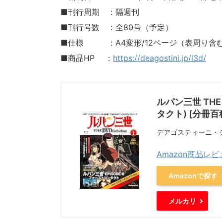
■刊行周期 ：隔週刊
■刊行号数 ：全80号（予定）
■仕様 ：A4変形/12ページ（表周り含む）
■商品HP ：
https://deagostini.jp/l3d/
ルパン三世 THE
タクト) [分冊百科
デアゴスティーニ・
Amazon商品レ
Amazonで探す
メルカリ