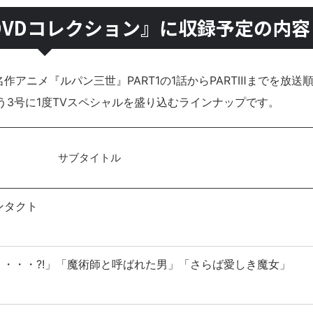
 DVDコレクション』に収録予定の内容
名作アニメ『ルパン三世』PART1の1話からPARTⅢまでを放送
3号に1度TVスペシャルを盛り込むラインナップです。
サブタイトル
コンタクト
・・・?!」「魔術師と呼ばれた男」「さらば愛しき魔女」
」